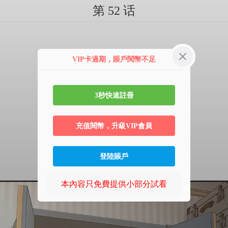
第 52 话
VIP卡過期，賬戶閱幣不足
3秒快速註冊
充值閱幣，升級VIP會員
登陸賬戶
本內容只免費提供小部分試看