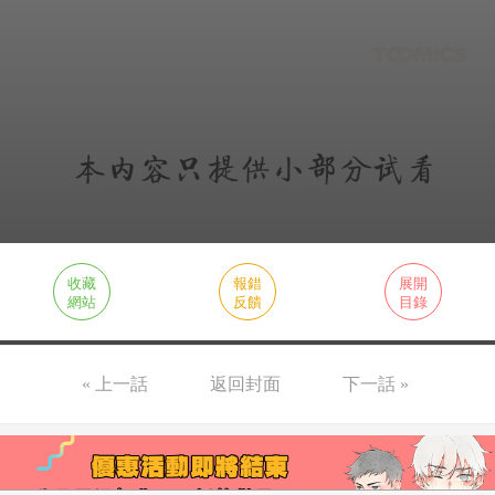
收藏
報錯
展開
網站
反饋
目錄
« 上一話
返回封面
下一話 »