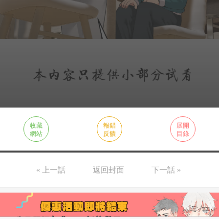
收藏
報錯
展開
網站
反饋
目錄
« 上一話
返回封面
下一話 »