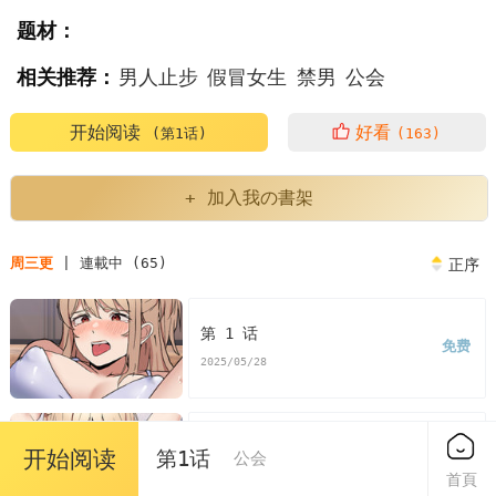
题材：
相关推荐：
男人止步
假冒女生
禁男
公会
开始阅读
好看
(第1话)
(163)
+ 加入我の書架
周三更
| 連載中 (65)
正序
第 1 话
免费
2025/05/28
第 2 话
开始阅读
第1话
公会
免费
2025/05/28
首頁