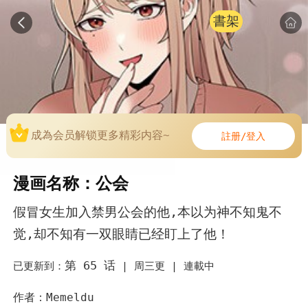
書架
成為会员解锁更多精彩内容~
註册/登入
漫画名称：公会
假冒女生加入禁男公会的他,本以为神不知鬼不
觉,却不知有一双眼睛已经盯上了他！
第 65 话
已更新到：
|
周三更 |
連載中
作者：Memeldu